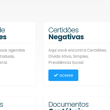
de
Certidões
es
Negativas
ossas agendas
Aqui você encontra Certidões,
taduais,
Dívida Ativa, Simples,
eral.
Previdência Social.
acesse
s
Documentos