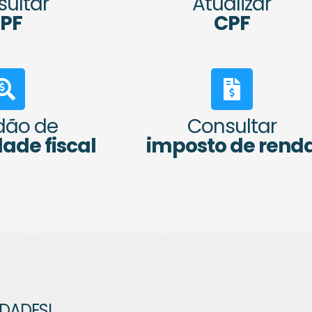
ultar
Atualizar
PF
CPF
dão de
Consultar
ade fiscal
imposto de rend
IDADES!