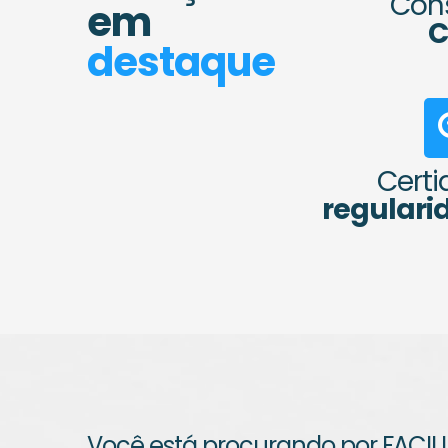
Cons
em
C
destaque
Certi
regularid
Você está procurando por FACIL