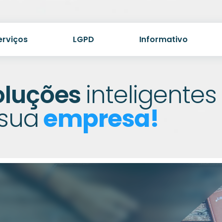
erviços
LGPD
Informativo
oluções
inteligente
 sua
empresa!