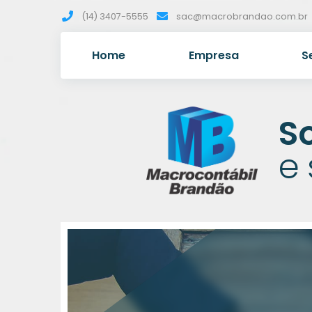
(14) 3407-5555
sac@macrobrandao.com.br
Home
Empresa
S
S
e