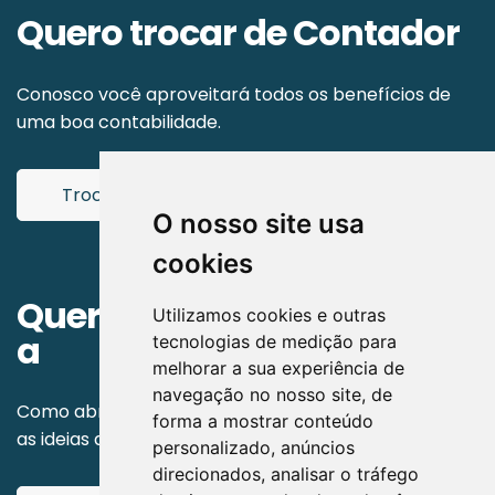
Quero trocar de Contador
Conosco você aproveitará todos os benefícios de
uma boa contabilidade.
Trocar de
CONTADOR
O nosso site usa
cookies
Quero abrir minha Empres
Utilizamos cookies e outras
a
tecnologias de medição para
melhorar a sua experiência de
navegação no nosso site, de
Como abrir uma empresa? Passo a passo para tirar
forma a mostrar conteúdo
as ideias do papel.
personalizado, anúncios
direcionados, analisar o tráfego