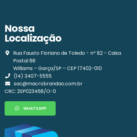
Nossa
Localização
Rua Fausto Floriano de Toledo - nº 82 - Caixa
Postal 88
Williams – Garça/SP – CEP 17402-010
(14) 3407-5555
sac@macrobrandao.com.br
CRC: 2SP023468/O-0
WHATSAPP